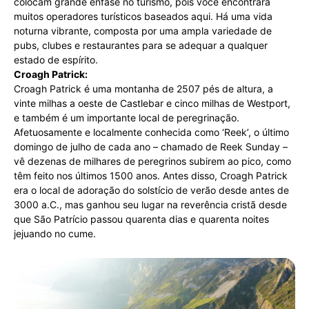
colocam grande ênfase no turismo, pois você encontrará
muitos operadores turísticos baseados aqui. Há uma vida
noturna vibrante, composta por uma ampla variedade de
pubs, clubes e restaurantes para se adequar a qualquer
estado de espírito.
Croagh Patrick:
Croagh Patrick é uma montanha de 2507 pés de altura, a
vinte milhas a oeste de Castlebar e cinco milhas de Westport,
e também é um importante local de peregrinação.
Afetuosamente e localmente conhecida como ‘Reek’, o último
domingo de julho de cada ano – chamado de Reek Sunday –
vê dezenas de milhares de peregrinos subirem ao pico, como
têm feito nos últimos 1500 anos. Antes disso, Croagh Patrick
era o local de adoração do solstício de verão desde antes de
3000 a.C., mas ganhou seu lugar na reverência cristã desde
que São Patrício passou quarenta dias e quarenta noites
jejuando no cume.