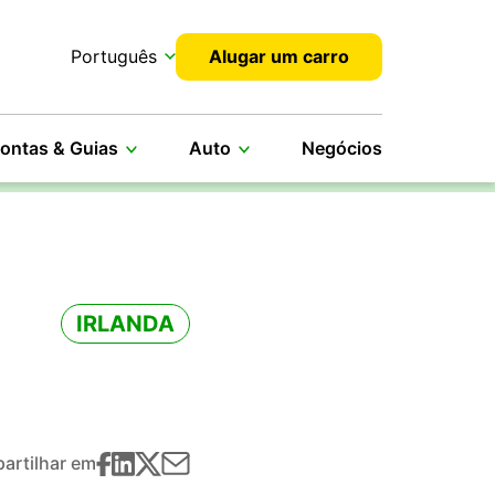
Português
Alugar um carro
ontas & Guias
Auto
Negócios
IRLANDA
artilhar em