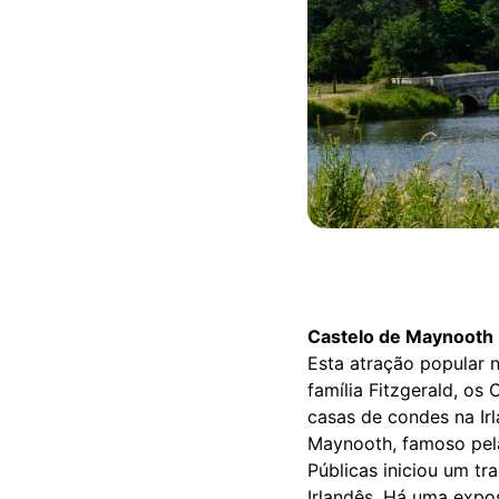
Castelo de Maynooth
Esta atração popular n
família Fitzgerald, o
casas de condes na Ir
Maynooth, famoso pela
Públicas iniciou um tr
Irlandês. Há uma expos