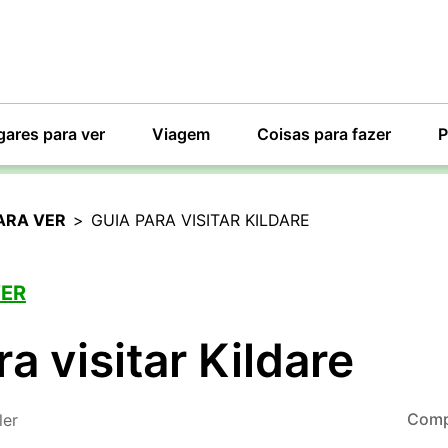
gares para ver
Viagem
Coisas para fazer
P
ARA VER
>
GUIA PARA VISITAR KILDARE
VER
a visitar Kildare
Comp
ler