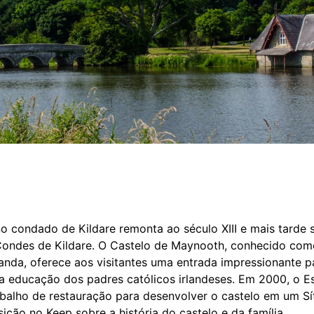
o condado de Kildare remonta ao século XIII e mais tarde 
s Condes de Kildare. O Castelo de Maynooth, conhecido co
landa, oferece aos visitantes uma entrada impressionante p
 educação dos padres católicos irlandeses. Em 2000, o Es
abalho de restauração para desenvolver o castelo em um Sí
ição no Keep sobre a história do castelo e da família.