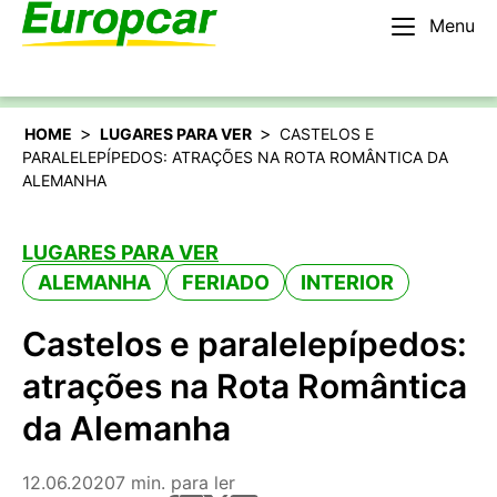
Menu
Português
Alugar um carro
>
>
HOME
LUGARES PARA VER
CASTELOS E
PARALELEPÍPEDOS: ATRAÇÕES NA ROTA ROMÂNTICA DA
ALEMANHA
LUGARES PARA VER
ALEMANHA
FERIADO
INTERIOR
Castelos e paralelepípedos:
atrações na Rota Romântica
da Alemanha
12.06.2020
7 min. para ler