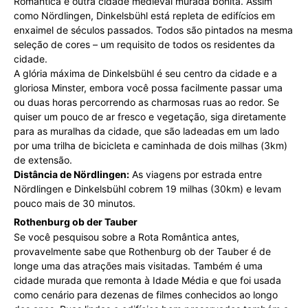
Romântica é outra cidade medieval murada bonita. Assim
como Nördlingen, Dinkelsbühl está repleta de edifícios em
enxaimel de séculos passados. Todos são pintados na mesma
seleção de cores – um requisito de todos os residentes da
cidade.
A glória máxima de Dinkelsbühl é seu centro da cidade e a
gloriosa Minster, embora você possa facilmente passar uma
ou duas horas percorrendo as charmosas ruas ao redor. Se
quiser um pouco de ar fresco e vegetação, siga diretamente
para as muralhas da cidade, que são ladeadas em um lado
por uma trilha de bicicleta e caminhada de dois milhas (3km)
de extensão.
Distância de Nördlingen:
As viagens por estrada entre
Nördlingen e Dinkelsbühl cobrem 19 milhas (30km) e levam
pouco mais de 30 minutos.
Rothenburg ob der Tauber
Se você pesquisou sobre a Rota Romântica antes,
provavelmente sabe que Rothenburg ob der Tauber é de
longe uma das atrações mais visitadas. Também é uma
cidade murada que remonta à Idade Média e que foi usada
como cenário para dezenas de filmes conhecidos ao longo