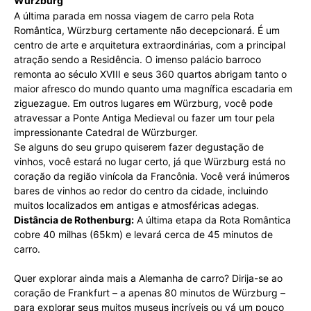
Würzburg
A última parada em nossa viagem de carro pela Rota
Romântica, Würzburg certamente não decepcionará. É um
centro de arte e arquitetura extraordinárias, com a principal
atração sendo a Residência. O imenso palácio barroco
remonta ao século XVIII e seus 360 quartos abrigam tanto o
maior afresco do mundo quanto uma magnífica escadaria em
ziguezague. Em outros lugares em Würzburg, você pode
atravessar a Ponte Antiga Medieval ou fazer um tour pela
impressionante Catedral de Würzburger.
Se alguns do seu grupo quiserem fazer degustação de
vinhos, você estará no lugar certo, já que Würzburg está no
coração da região vinícola da Francônia. Você verá inúmeros
bares de vinhos ao redor do centro da cidade, incluindo
muitos localizados em antigas e atmosféricas adegas.
Distância de Rothenburg:
A última etapa da Rota Romântica
cobre 40 milhas (65km) e levará cerca de 45 minutos de
carro.
Quer explorar ainda mais a Alemanha de carro? Dirija-se ao
coração de Frankfurt – a apenas 80 minutos de Würzburg –
para explorar seus muitos museus incríveis ou vá um pouco