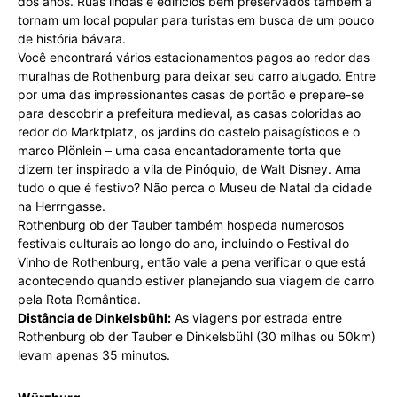
dos anos. Ruas lindas e edifícios bem preservados também a
tornam um local popular para turistas em busca de um pouco
de história bávara.
Você encontrará vários estacionamentos pagos ao redor das
muralhas de Rothenburg para deixar seu carro alugado. Entre
por uma das impressionantes casas de portão e prepare-se
para descobrir a prefeitura medieval, as casas coloridas ao
redor do Marktplatz, os jardins do castelo paisagísticos e o
marco Plönlein – uma casa encantadoramente torta que
dizem ter inspirado a vila de Pinóquio, de Walt Disney. Ama
tudo o que é festivo? Não perca o Museu de Natal da cidade
na Herrngasse.
Rothenburg ob der Tauber também hospeda numerosos
festivais culturais ao longo do ano, incluindo o Festival do
Vinho de Rothenburg, então vale a pena verificar o que está
acontecendo quando estiver planejando sua viagem de carro
pela Rota Romântica.
Distância de Dinkelsbühl:
As viagens por estrada entre
Rothenburg ob der Tauber e Dinkelsbühl (30 milhas ou 50km)
levam apenas 35 minutos.