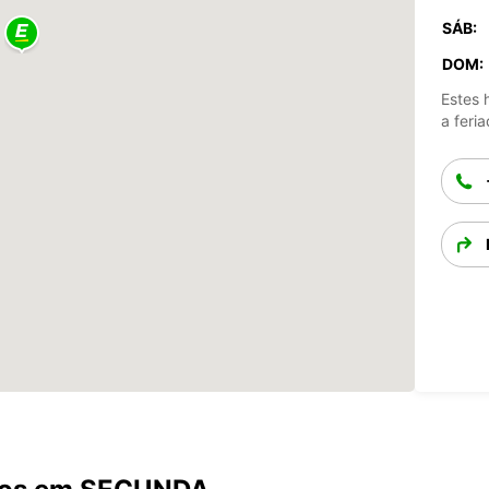
SÁB:
DOM:
Estes 
a feria