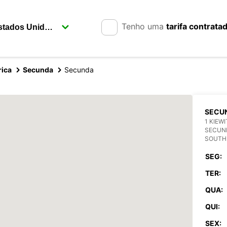
Tenho uma
tarifa contrata
rica
Secunda
Secunda
SECU
1 KIEW
SECUN
SOUTH
SEG:
TER:
QUA:
QUI:
SEX: