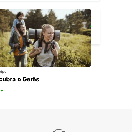
SANDTON
JOHANNESBURG - SOUTH AFRICA
rips
cubra o Gerês
 +