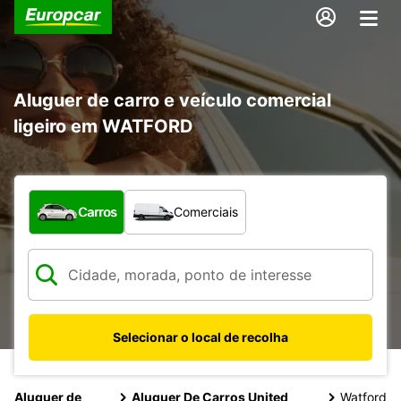
Aluguer de carro e veículo comercial
ligeiro em WATFORD
Que tipo de veículo pretende?
Carros
Comerciais
Selecionar o local de recolha
Aluguer de
Aluguer De Carros United
Watford