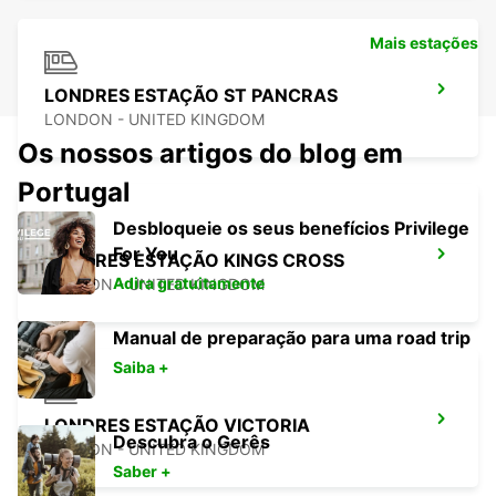
Mais estações
LONDRES ESTAÇÃO ST PANCRAS
LONDON - UNITED KINGDOM
Os nossos artigos do blog em
Portugal
Desbloqueie os seus benefícios Privilege
For You
LONDRES ESTAÇÃO KINGS CROSS
Adira gratuitamente
LONDON - UNITED KINGDOM
Manual de preparação para uma road trip
Saiba +
LONDRES ESTAÇÃO VICTORIA
Descubra o Gerês
LONDON - UNITED KINGDOM
Saber +