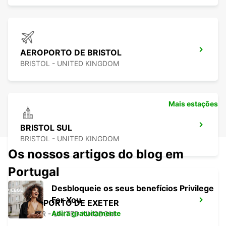
AEROPORTO DE BRISTOL
BRISTOL - UNITED KINGDOM
Mais estações
BRISTOL SUL
BRISTOL - UNITED KINGDOM
Os nossos artigos do blog em
Portugal
Desbloqueie os seus benefícios Privilege
For You
AEROPORTO DE EXETER
Adira gratuitamente
EXETER - UNITED KINGDOM