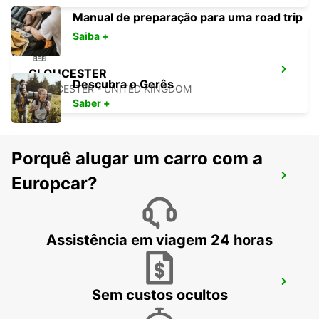
Manual de preparação para uma road trip
Saiba +
GLOUCESTER
Descubra o Gerês
GLOUCESTER - UNITED KINGDOM
Saber +
Porquê alugar um carro com a
PLYMOUTH
Europcar?
PLYMOUTH - UNITED KINGDOM
Assistência em viagem 24 horas
SWINDON
Sem custos ocultos
SWINDON - UNITED KINGDOM