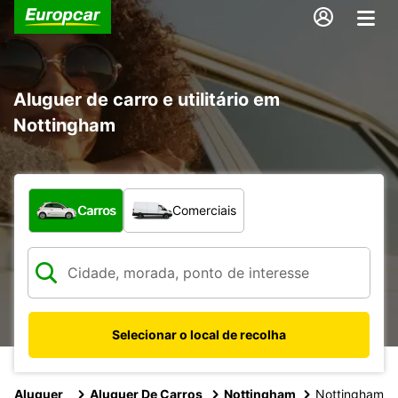
Aluguer de carro e utilitário em
Nottingham
Que tipo de veículo pretende?
Carros
Comerciais
Selecionar o local de recolha
Aluguer
Aluguer De Carros
Nottingham
Nottingham