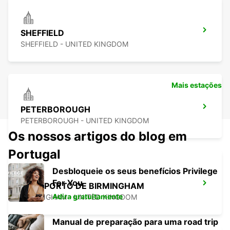
SHEFFIELD
SHEFFIELD - UNITED KINGDOM
Mais estações
PETERBOROUGH
PETERBOROUGH - UNITED KINGDOM
Os nossos artigos do blog em
Portugal
Desbloqueie os seus benefícios Privilege
For You
AEROPORTO DE BIRMINGHAM
Adira gratuitamente
BIRMINGHAM - UNITED KINGDOM
Manual de preparação para uma road trip