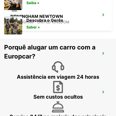
Saiba +
BIRMINGHAM NEWTOWN
Descubra o Gerês
BIRMINGHAM - UNITED KINGDOM
Saber +
Porquê alugar um carro com a
WOLVERHAMPTON
Europcar?
WOLVERHAMPTON - UNITED KINGDOM
Assistência em viagem 24 horas
NORTHAMPTON
Sem custos ocultos
NORTHAMPTON - UNITED KINGDOM