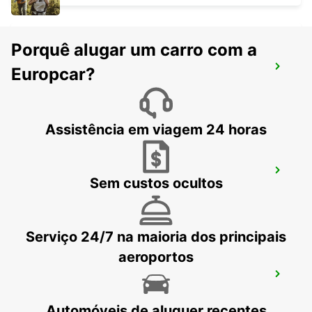
Porquê alugar um carro com a
CAMBRIDGE
Europcar?
CAMBRIDGE - UNITED KINGDOM
Assistência em viagem 24 horas
WATFORD
Sem custos ocultos
WATFORD - UNITED KINGDOM
Serviço 24/7 na maioria dos principais
aeroportos
BIRMINGHAM NEWTOWN
BIRMINGHAM - UNITED KINGDOM
Automóveis de aluguer recentes