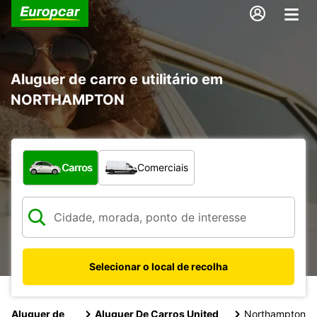
Aluguer de carro e utilitário em
NORTHAMPTON
Que tipo de veículo pretende?
Carros
Comerciais
Selecionar o local de recolha
Aluguer de
Aluguer De Carros United
Northampton