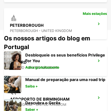
Mais estações
PETERBOROUGH
PETERBOROUGH - UNITED KINGDOM
Os nossos artigos do blog em
Portugal
Desbloqueie os seus benefícios Privilege
For You
OXFORD
Adira gratuitamente
OXFORD - UNITED KINGDOM
Manual de preparação para uma road trip
Saiba +
AEROPORTO DE BIRMINGHAM
Descubra o Gerês
BIRMINGHAM - UNITED KINGDOM
Saber +