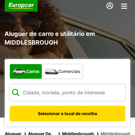
Aluguer de carro e utilitário em
MIDDLESBROUGH
Que tipo de veículo pretende?
Carros
Comerciais
Selecionar o local de recolha
Aluguer
Aluguer De
Middlesbrough
Middlesbrough