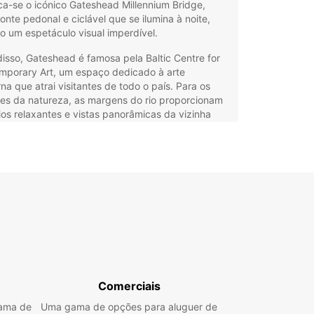
a-se o icónico Gateshead Millennium Bridge,
nte pedonal e ciclável que se ilumina à noite,
o um espetáculo visual imperdível.
isso, Gateshead é famosa pela Baltic Centre for
mporary Art, um espaço dedicado à arte
a que atrai visitantes de todo o país. Para os
es da natureza, as margens do rio proporcionam
os relaxantes e vistas panorâmicas da vizinha
tle. A economia local é pujante, com setores
ecnologia e serviços a crescer, tornando
head uma cidade dinâmica para negócios e lazer.
guer de Carros Europcar
 Gateshead
xplorar Gateshead e arredores com total
ade, o aluguer de carros Europcar é a solução
 Disponibilizamos uma vasta gama de veículos
Comerciais
odas as necessidades, desde carros citadinos
ctos a SUVs espaçosos, passando por carros de
gama de
Uma gama de opções para aluguer de