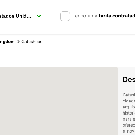
Tenho uma
tarifa contrata
Kingdom
Gateshead
Des
Gates
cidad
arqui
histór
para e
oferec
e inov