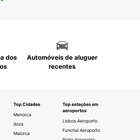
ia dos
Automóveis de aluguer
tos
recentes
Top Cidades
Top estações em
aeroportos
Menorca
Lisboa Aeroporto
Ibiza
Funchal Aeroporto
Maiorca
Porto Aeroporto