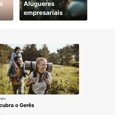
l
Alugueres
empresariais
Subscreva agora e
obtenha o seu desconto.
rips
cubra o Gerês
 +