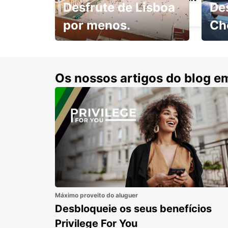
Desfrute de Lisboa
De
MANCHESTER - UNITED KINGDOM
por menos.
Ch
Escol
com 15% de desconto.
cond
Os nossos artigos do blog e
Máximo proveito do aluguer
Desbloqueie os seus benefícios
Privilege For You