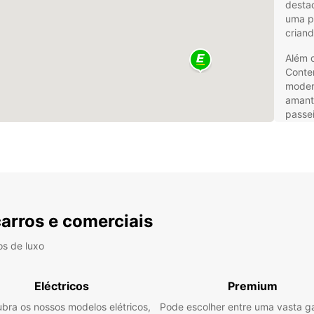
destac
uma po
criand
Além d
Conte
modern
amant
passei
Newcas
como t
Gates
Alu
em
carros e comerciais
os de luxo
Para e
liberd
ideal.
Eléctricos
Premium
para t
compa
bra os nossos modelos elétricos,
Pode escolher entre uma vasta 