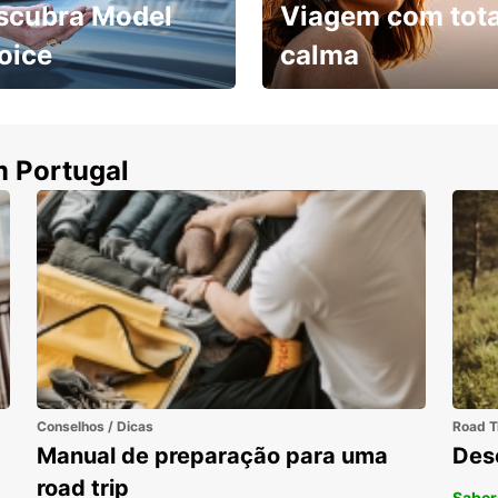
scubra Model
Viagem com tota
oice
calma
ha uma viatura e
Cancele sem custos se o
uza
seu voo for cancelado
m Portugal
Conselhos / Dicas
Road T
Manual de preparação para uma
Des
road trip
Saber