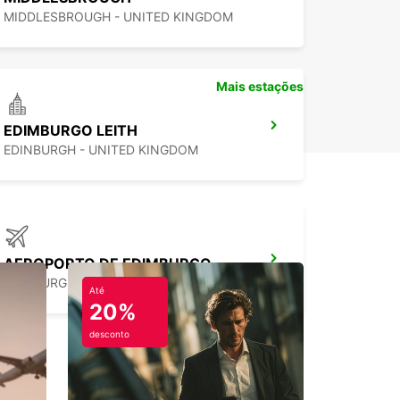
ão de aluguer só de ida
MIDDLESBROUGH - UNITED KINGDOM
Mais estações
EDIMBURGO LEITH
EDINBURGH - UNITED KINGDOM
AEROPORTO DE EDIMBURGO
EDINBURGH - UNITED KINGDOM
Até
20%
desconto