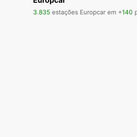
Europcar
3
.
835
estações Europcar em +
140
p