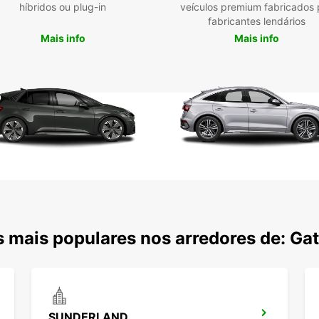
luxo 
híbridos ou plug-in
veículos premium fabricados 
miniva
fabricantes lendários
Mais info
Mais info
A noss
como 
garant
viage
estrat
estaçã
O proc
totalm
de cur
dispon
conve
Amp
 mais populares nos arredores de: Ga
Veí
Loc
Res
Alu
SUNDERLAND