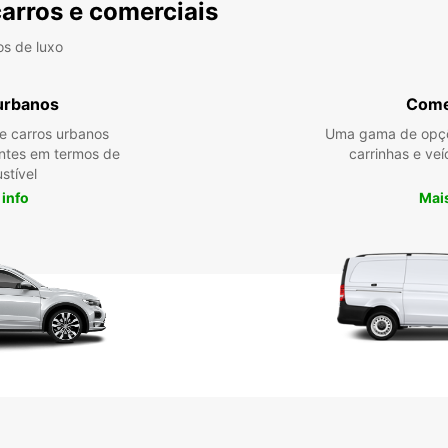
carros e comerciais
os de luxo
urbanos
Come
re carros urbanos
Uma gama de opçõ
entes em termos de
carrinhas e veí
stível
 info
Mais