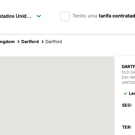
Tenho uma
tarifa contrata
Kingdom
Dartford
Dartford
DART
OLD GA
DA1 1
UNITE
Le
SEG:
TER: