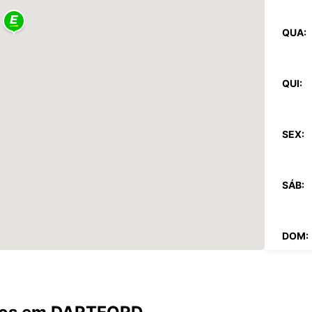
QUA:
QUI:
SEX:
SÁB:
DOM:
*com c
Estes 
a feria