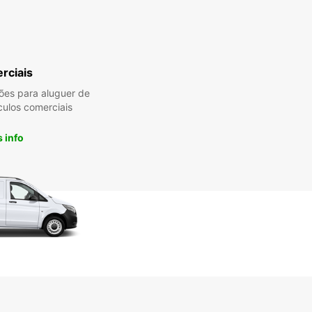
rciais
es para aluguer de
culos comerciais
 info