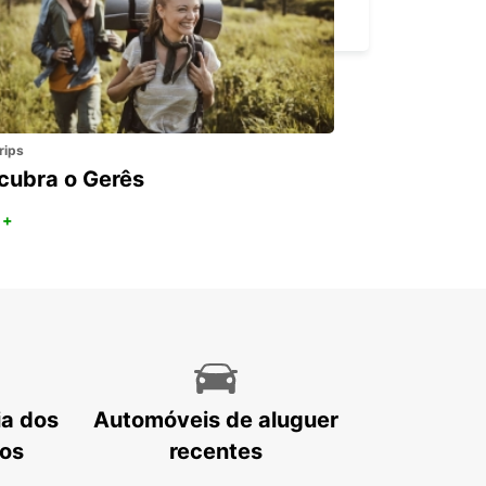
KINGSTON UPON THAMES - UNITED KINGDOM
rips
cubra o Gerês
 +
ia dos
Automóveis de aluguer
tos
recentes