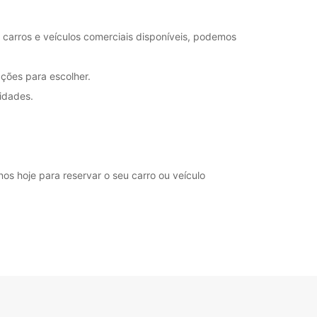
+44 (0) 03713845910
 carros e veículos comerciais disponíveis, podemos
Itinerário
ções para escolher.
idades.
os hoje para reservar o seu carro ou veículo