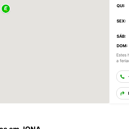
QUI:
SEX:
SÁB:
DOM:
Estes 
a feria