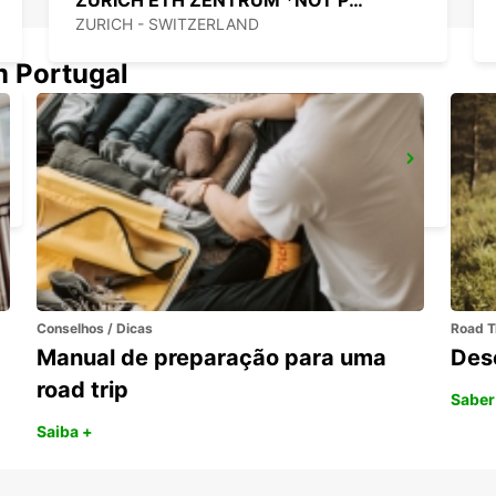
ZURICH ETH ZENTRUM *NOT PUBLIC
ZURICH - SWITZERLAND
m Portugal
ZURIQUE, CENTRO, ESTACAO CENTRAL
ZURICH - SWITZERLAND
Conselhos / Dicas
Road T
Manual de preparação para uma
Des
road trip
Saber
Saiba +