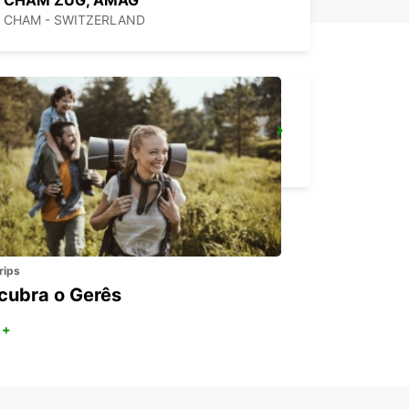
CHAM ZUG, AMAG
CHAM - SWITZERLAND
ZURIQUE, NORTE, OERLIKON
ZURICH - SWITZERLAND
rips
cubra o Gerês
 +