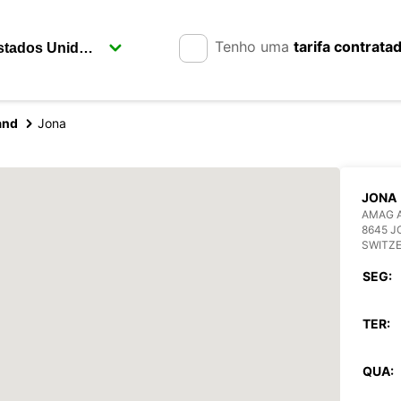
Tenho uma
tarifa contrata
and
Jona
JONA
AMAG 
8645 J
SWITZ
SEG:
TER:
QUA: