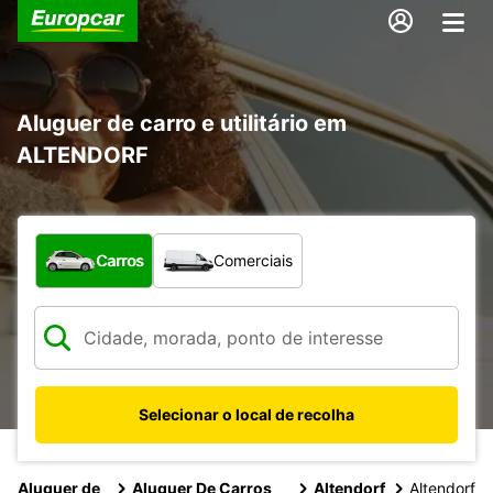
Aluguer de carro e utilitário em
ALTENDORF
Que tipo de veículo pretende?
Carros
Comerciais
Selecionar o local de recolha
Aluguer de
Aluguer De Carros
Altendorf
Altendorf