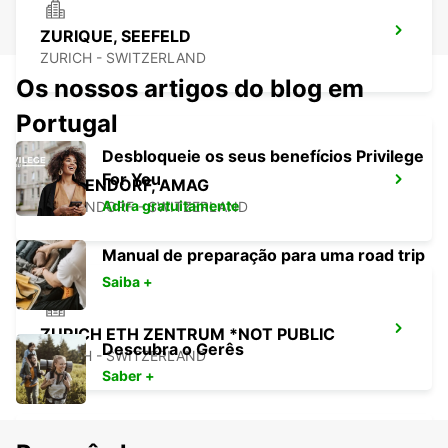
ZURIQUE, SEEFELD
ZURICH - SWITZERLAND
Os nossos artigos do blog em
Portugal
Desbloqueie os seus benefícios Privilege
For You
DUEBENDORF, AMAG
Adira gratuitamente
DUEBENDORF - SWITZERLAND
Manual de preparação para uma road trip
Saiba +
ZURICH ETH ZENTRUM *NOT PUBLIC
Descubra o Gerês
ZURICH - SWITZERLAND
Saber +