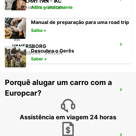
TROLLHATTAN - IKC
Adira gratuitamente
TROLLHATTAN - SWEDEN
Manual de preparação para uma road trip
Saiba +
VANERSBORG
Descubra o Gerês
VANERSBORG - SWEDEN
Saber +
Porquê alugar um carro com a
SKOVDE TAGSTATION
Europcar?
SKOVDE - SWEDEN
Assistência em viagem 24 horas