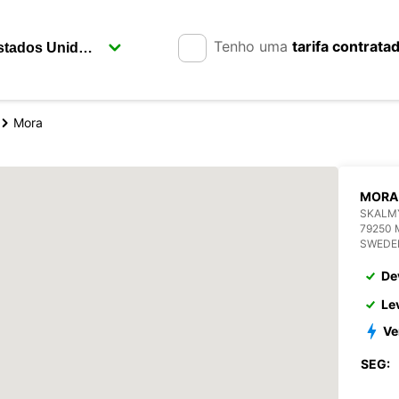
Tenho uma
tarifa contrata
Mora
MORA
SKALM
79250
SWEDE
De
Le
Ve
SEG: