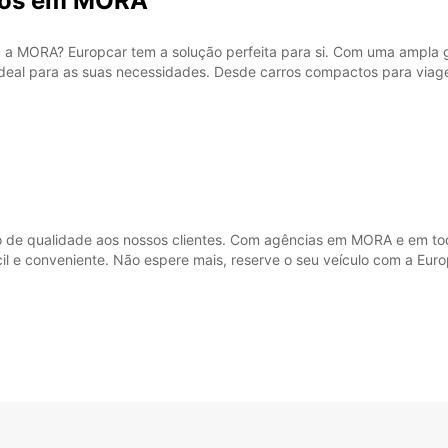
rros em MORA
Estes 
a feria
 a MORA? Europcar tem a solução perfeita para si. Com uma ampla g
ideal para as suas necessidades. Desde carros compactos para viag
o de qualidade aos nossos clientes. Com agências em MORA e em to
ácil e conveniente. Não espere mais, reserve o seu veículo com a Eu