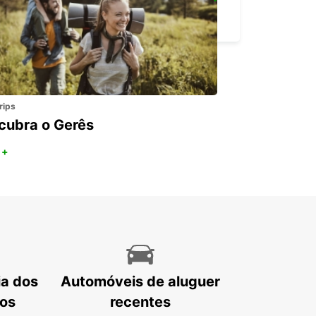
LUDVIKA
LUDVIKA - SWEDEN
rips
cubra o Gerês
 +
ia dos
Automóveis de aluguer
tos
recentes