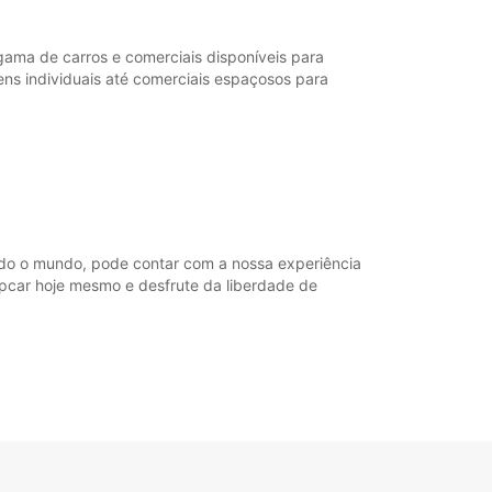
horários de funcionamento podem variar devido
dos.
ama de carros e comerciais disponíveis para
ens individuais até comerciais espaçosos para
+46 (250) 39790
Itinerário
do o mundo, pode contar com a nossa experiência
ropcar hoje mesmo e desfrute da liberdade de