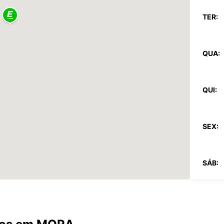
TER:
QUA:
QUI:
SEX:
SÁB:
DOM:
*com c