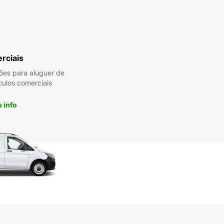
rciais
es para aluguer de
culos comerciais
 info