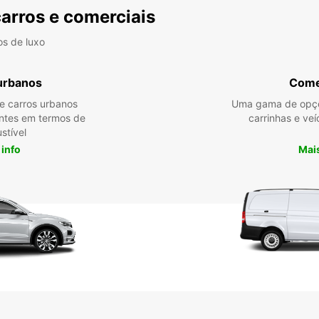
carros e comerciais
os de luxo
urbanos
Come
re carros urbanos
Uma gama de opçõ
entes em termos de
carrinhas e veí
stível
 info
Mais