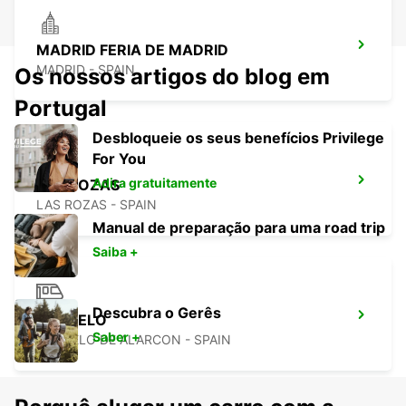
MADRID FERIA DE MADRID
MADRID - SPAIN
Os nossos artigos do blog em
Portugal
Desbloqueie os seus benefícios Privilege
For You
Adira gratuitamente
LAS ROZAS
LAS ROZAS - SPAIN
Manual de preparação para uma road trip
Saiba +
Descubra o Gerês
POZUELO
Saber +
POZUELO DE ALARCON - SPAIN