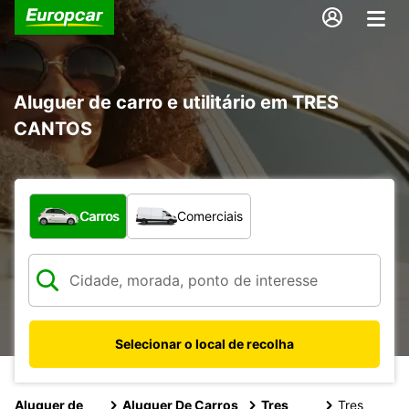
Aluguer de carro e utilitário em TRES
CANTOS
Que tipo de veículo pretende?
Carros
Comerciais
Selecionar o local de recolha
Aluguer de
Aluguer De Carros
Tres
Tres