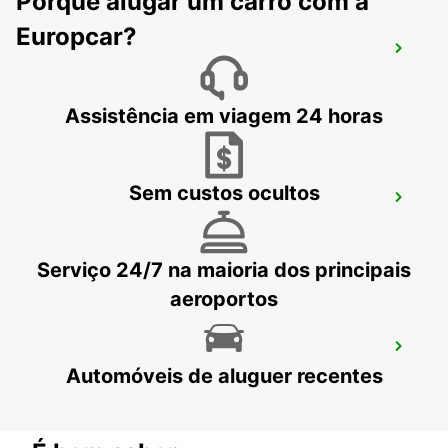
Porquê alugar um carro com a
Europcar?
AEROPORTO DE MADRID TERMINAL 1
MADRID - SPAIN
Assistência em viagem 24 horas
Sem custos ocultos
MADRID PLAZA DE ESPANHA
MADRID - SPAIN
Serviço 24/7 na maioria dos principais
aeroportos
MADRID ESTAÇÃO DE ATOCHA
Automóveis de aluguer recentes
MADRID - SPAIN