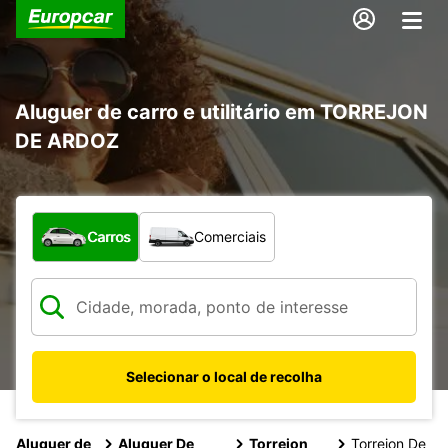
Aluguer de carro e utilitário em TORREJON
DE ARDOZ
Que tipo de veículo pretende?
Carros
Comerciais
Selecionar o local de recolha
Aluguer de
Aluguer De
Torrejon
Torrejon De