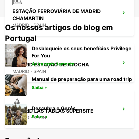
ESTAÇÃO FERROVIÁRIA DE MADRID
CHAMARTIN
MADRID - SPAIN
Os nossos artigos do blog em
Portugal
Desbloqueie os seus benefícios Privilege
For You
Adira gratuitamente
MADRID ESTAÇÃO DE ATOCHA
MADRID - SPAIN
Manual de preparação para uma road trip
Saiba +
Descubra o Gerês
MADRID LAS TABLAS SUPERSITE
Saber +
MADRID - SPAIN