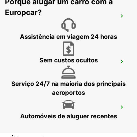
Porquê alugar um carro com a
Europcar?
MADRID PLAZA DE ESPANHA
MADRID - SPAIN
Assistência em viagem 24 horas
Sem custos ocultos
MADRID LEGANES SUPERSITE
LEGANES - SPAIN
Serviço 24/7 na maioria dos principais
aeroportos
TRES CANTOS
Automóveis de aluguer recentes
TRES CANTOS - SPAIN