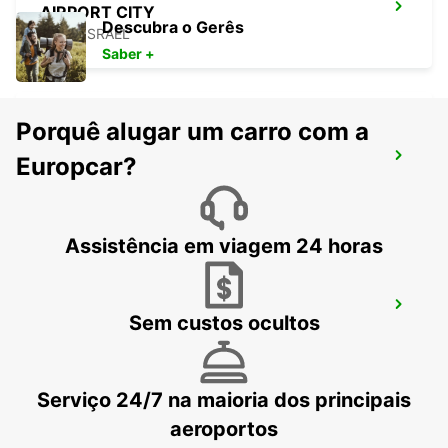
AIRPORT CITY
Descubra o Gerês
LOD - ISRAEL
Saber +
Porquê alugar um carro com a
RISHON LE'TZION
Europcar?
RISHON LEZION - ISRAEL
Assistência em viagem 24 horas
NETANYA
Sem custos ocultos
NETANYA - ISRAEL
Serviço 24/7 na maioria dos principais
aeroportos