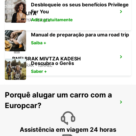
Desbloqueie os seus benefícios Privilege
For You
HERZLIYA
Adira gratuitamente
HERZLIYA - ISRAEL
Manual de preparação para uma road trip
Saiba +
BNEI BRAK MIVTZA KADESH
Descubra o Gerês
BNEI BRAK - ISRAEL
Saber +
Porquê alugar um carro com a
PETAH TIKVA
Europcar?
PETAH TIKVA - ISRAEL
Assistência em viagem 24 horas