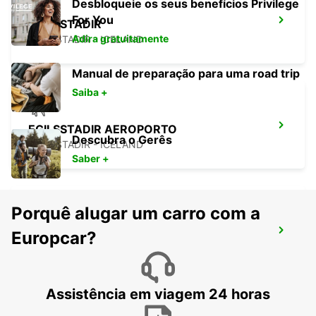
Desbloqueie os seus benefícios Privilege
For You
EGILSSTADIR
Adira gratuitamente
EGILSSTADIR - ICELAND
Manual de preparação para uma road trip
Saiba +
EGILSSTADIR AEROPORTO
Descubra o Gerês
EGILSSTADIR - ICELAND
Saber +
Porquê alugar um carro com a
HOFN AEROPORTO
Europcar?
HOFN - ICELAND
Assistência em viagem 24 horas