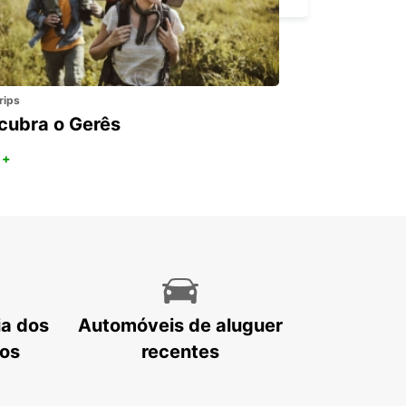
rips
cubra o Gerês
 +
ia dos
Automóveis de aluguer
tos
recentes