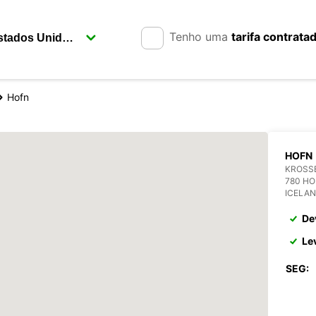
Tenho uma
tarifa contrata
Hofn
HOFN
KROSS
780 H
ICELA
De
Le
SEG: