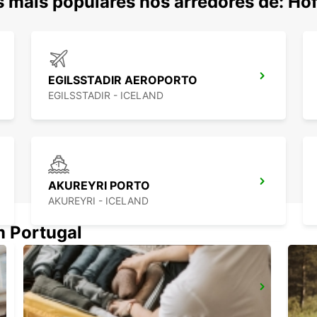
 mais populares nos arredores de: Ho
EGILSSTADIR AEROPORTO
EGILSSTADIR - ICELAND
AKUREYRI PORTO
AKUREYRI - ICELAND
m Portugal
SAUDARKROKUR
SAUDARKROKUR - ICELAND