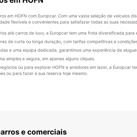
rros em HOFN
ros em HOFN com Europcar. Com uma vasta seleção de veículos disp
idade flexíveis e convenientes para satisfazer todas as suas necessi
s até carros de luxo, a Europcar tem uma frota diversificada para 
res de curta ou longa duração, com tarifas competitivas e condições 
adas e uma equipa dedicada, garantimos uma experiência de aluguer
rma simples e segura, em apenas alguns cliques.
egócios ou para explorar HOFN e arredores em lazer, a Europcar tem
ões ou para fazer a sua reserva hoje mesmo.
carros e comerciais