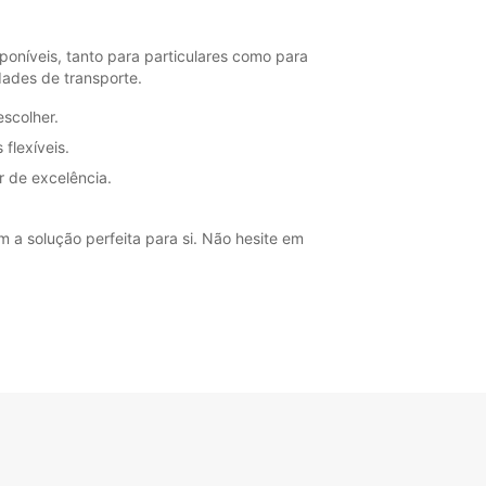
+354 (0) 4616060
oníveis, tanto para particulares como para
Itinerário
dades de transporte.
escolher.
flexíveis.
 de excelência.
 a solução perfeita para si. Não hesite em