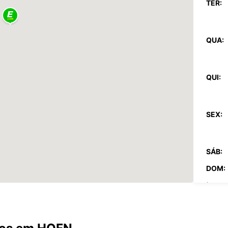
TER:
QUA:
QUI:
SEX:
SÁB:
DOM:
*com c
Estes 
a feria