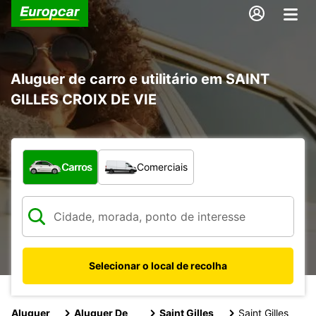
Aluguer de carro e utilitário em SAINT
GILLES CROIX DE VIE
Que tipo de veículo pretende?
Carros
Comerciais
Selecionar o local de recolha
Aluguer
Aluguer De
Saint Gilles
Saint Gilles