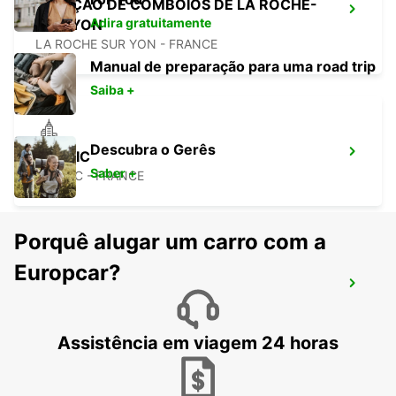
ESTAÇÃO DE COMBOIOS DE LA ROCHE-
Adira gratuitamente
SUR-YON
LA ROCHE SUR YON - FRANCE
Manual de preparação para uma road trip
Saiba +
Descubra o Gerês
PORNIC
Saber +
PORNIC - FRANCE
Porquê alugar um carro com a
Europcar?
AEROPORTO DE NANTES
BOUGUENAIS - FRANCE
Assistência em viagem 24 horas