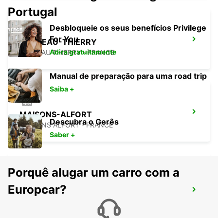
Portugal
Desbloqueie os seus benefícios Privilege
For You
CHATEAU-THIERRY
Adira gratuitamente
CHATEAU THIERRY - FRANCE
Manual de preparação para uma road trip
Saiba +
MAISONS-ALFORT
Descubra o Gerês
MAISONS ALFORT - FRANCE
Saber +
Porquê alugar um carro com a
ESTAÇÃO DE COMBOIOS DE PARIS GARE
Europcar?
DE LYON
PARIS - FRANCE