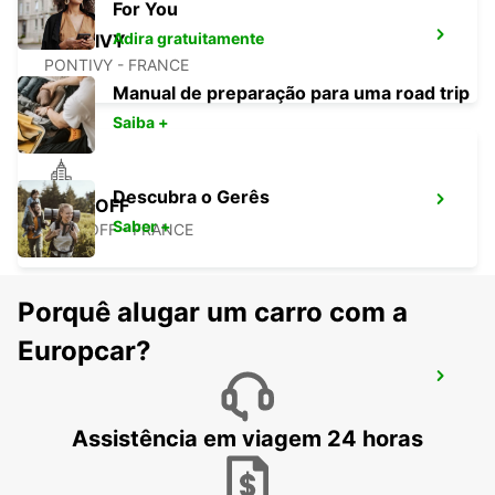
For You
Adira gratuitamente
PONTIVY
PONTIVY - FRANCE
Manual de preparação para uma road trip
Saiba +
Descubra o Gerês
ROSCOFF
Saber +
ROSCOFF - FRANCE
Porquê alugar um carro com a
Europcar?
ESTAÇÃO DE COMBOIOS TGV DE SAINT-
MALO
SAINT MALO - FRANCE
Assistência em viagem 24 horas