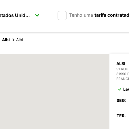
Tenho uma
tarifa contrata
Albi
Albi
ALBI
91 ROU
81990
FRANC
Le
SEG:
TER: