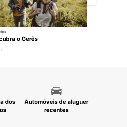
rips
cubra o Gerês
 +
ia dos
Automóveis de aluguer
tos
recentes