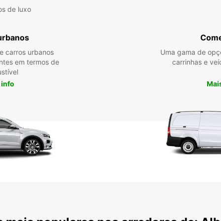
os de luxo
urbanos
Come
re carros urbanos
Uma gama de opçõ
entes em termos de
carrinhas e veí
stível
 info
Mais