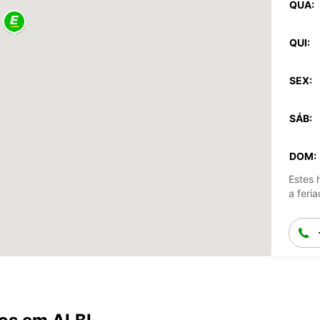
QUA:
QUI:
SEX:
SÁB:
DOM:
Estes 
a feria