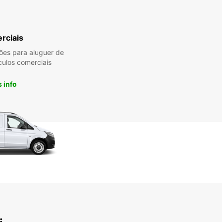
rciais
es para aluguer de
culos comerciais
 info