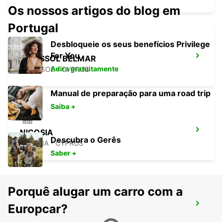
Os nossos artigos do blog em
Portugal
Desbloqueie os seus benefícios Privilege
For You
LIMASSOL BELMAR
Adira gratuitamente
LIMASSOL - CYPRUS
Manual de preparação para uma road trip
Saiba +
NICOSIA
Descubra o Gerês
NICOSIA - CYPRUS
Saber +
Porquê alugar um carro com a
LARNACA
Europcar?
LARNACA - CYPRUS