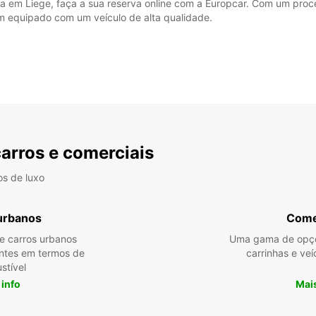
era em Liege, faça a sua reserva online com a Europcar. Com um proc
 equipado com um veículo de alta qualidade.
carros e comerciais
os de luxo
urbanos
Come
re carros urbanos
Uma gama de opçõ
entes em termos de
carrinhas e veí
stível
 info
Mais