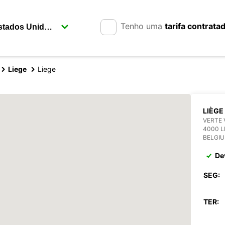
Tenho uma
tarifa contrata
Liege
Liege
LIÈGE
VERTE 
4000 L
BELGI
De
SEG:
TER: