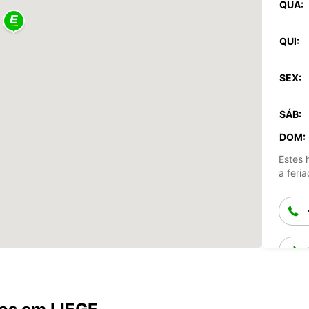
QUA:
QUI:
SEX:
SÁB:
DOM:
Estes 
a feria