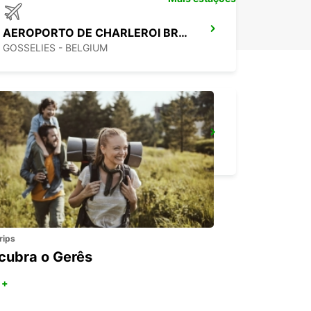
AEROPORTO DE CHARLEROI BRUXELAS SUL
GOSSELIES - BELGIUM
KERPEN SINDORF
KERPEN SINDORF - GERMANY
rips
cubra o Gerês
 +