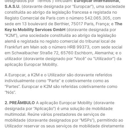
designados por “Termos”) vinculam:
Europcar International,
S.A.S.U.
(doravante designada por “Europcar”), uma sociedade
constituída ao abrigo da legislação francesa e registada no
Registo Comercial de Paris com o número 542.065.305, com
sede em 13 boulevard de Berthier, 75017 Paris, França; e
The
Key to Mobility Services GmbH
(doravante designada por
“K2M”), uma sociedade constituída ao abrigo da legislação
alemã e registada no registo comercial do tribunal local de
Frankfurt am Main sob o número HRB 99373, com sede social
em Schwalbacher Straße 72, 65760 Eschborn, Alemanha; e o
utilizador (doravante designado por “Você” ou “Utilizador”) da
aplicação Europcar Mobility.
A Europcar, a K2M e o Utilizador são doravante referidos
individualmente como “Parte” e coletivamente como as
“Partes”. Europcar e K2M são referidas coletivamente como
“Nós”.
2. PREÂMBULO
A aplicação Europcar Mobility (doravante
designada por “Aplicação”) é uma solução de mobilidade
multimodal. Reúne vários prestadores de serviços de
mobilidade (doravante designados por “MSPs”), permitindo ao
Utilizador reservar os seus serviços de mobilidade diretamente