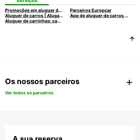
sazonais
Destinos
serviços
Promoções em aluguer de automóveis
Parceiros Europcar
Aluguer de carros | Alugar um carro com a Europcar
App de aluguer de carros e comerciais e ofertas mobile
Aluguer de carrinhas: camiões e carrinhas Europcar para todas as necessidades
Os nossos parceiros
Ver todos os parceiros
A sua reserva