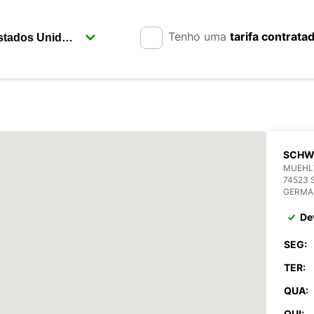
Tenho uma
tarifa contrata
SCHW
MUEHL
74523 
GERMA
De
SEG:
TER:
QUA:
QUI: