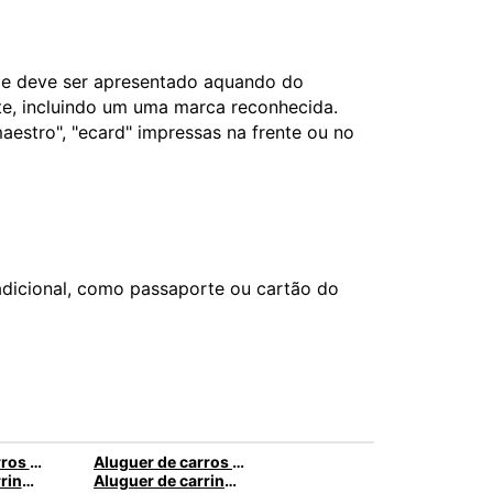
l e deve ser apresentado aquando do
nte, incluindo um uma marca reconhecida.
aestro", "ecard" impressas na frente ou no
dicional, como passaporte ou cartão do
Aluguer de carros em Málaga
Aluguer de carros em Caldas da Rainha
Aluguer de carrinhas em Nice
Aluguer de carrinhas em Santa Maria da Feira