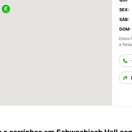
SEX:
SÁB:
DOM:
Estes 
a feria