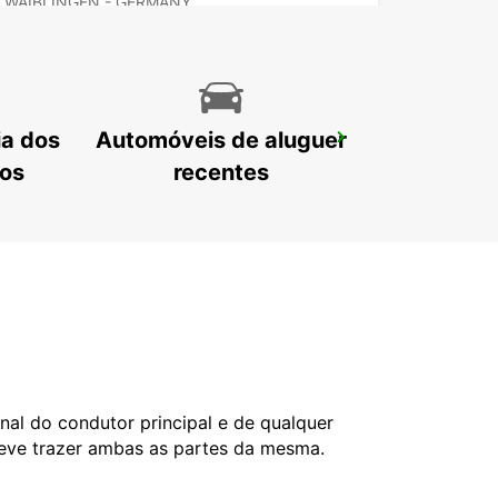
WAIBLINGEN - GERMANY
ia dos
Automóveis de aluguer
ESSLINGEN
ESSLINGEN - GERMANY
tos
recentes
nal do condutor principal e de qualquer
deve trazer ambas as partes da mesma.