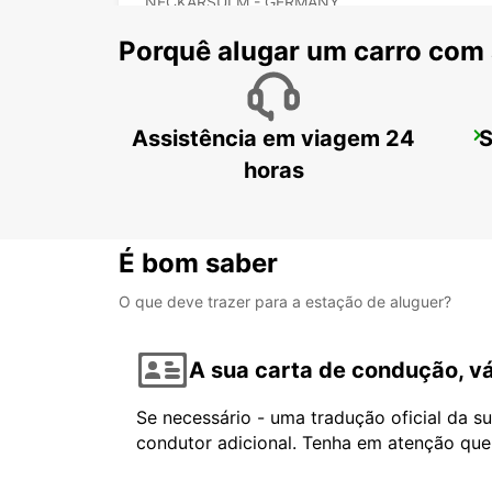
NECKARSULM - GERMANY
Porquê alugar um carro com
Assistência em viagem 24
S
GOEPPINGEN
GOEPPINGEN - GERMANY
horas
É bom saber
O que deve trazer para a estação de aluguer?
A sua carta de condução, vá
Se necessário - uma tradução oficial da s
condutor adicional. Tenha em atenção que