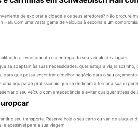
s e carrinhas em Schwaebisch Hall co
veniente de explorar a cidade e os seus arredores? Não procure ma
 Hall. Com uma vasta gama de veículos à escolha e um compromisso
ilitando o levantamento e a entrega do seu veículo de aluguer.
ue se adaptam às suas necessidades, quer esteja a viajar sozinho, 
is, para que possa encontrar o melhor negócio para o seu orçamento.
de uma equipa de profissionais que se dedicam a tornar a sua experi
reservar o seu veículo com antecedência e evitar qualquer stress de 
Europcar
ntir o seu transporte. Reserve hoje o seu carro ou van de aluguer
l e acessível para a sua viagem.