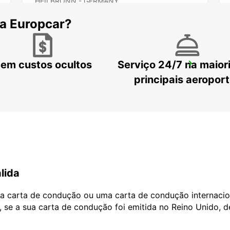
HEILBRONN - GERMANY
 a Europcar?
em custos ocultos
Serviço 24/7 na maior
LUDWIGSBURGO
LUDWIGSBURG - GERMANY
principais aeropor
lida
ua carta de condução ou uma carta de condução internacio
, se a sua carta de condução foi emitida no Reino Unido, 