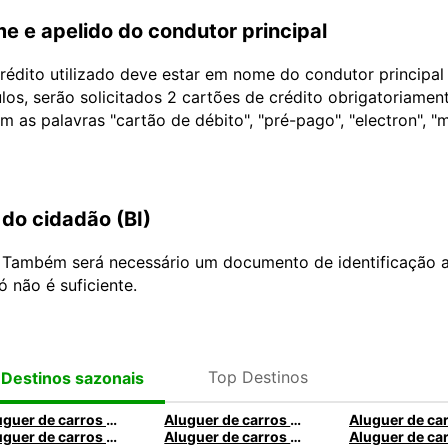
e e apelido do condutor principal
édito utilizado deve estar em nome do condutor principa
ulos, serão solicitados 2 cartões de crédito obrigatoriame
as palavras "cartão de débito", "pré-pago", "electron", "m
do cidadão (BI)
: Também será necessário um documento de identificação a
ó não é suficiente.
Top Destinos
Destinos sazonais
Aluguer de carros em Roma
Aluguer de carros em Madrid
Aluguer de carros em Santa Maria da Feira
Aluguer de carros em Nice